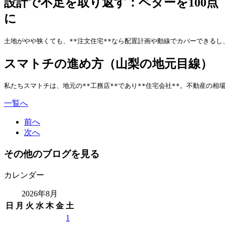
設計で不足を取り返す：ベターを100点
に
土地がやや狭くても、**注文住宅**なら配置計画や動線でカバーできるし
スマトチの進め方（山梨の地元目線）
私たちスマトチは、地元の**工務店**であり**住宅会社**。不動産の
一覧へ
前へ
次へ
その他のブログを見る
カレンダー
2026年8月
日
月
火
水
木
金
土
1