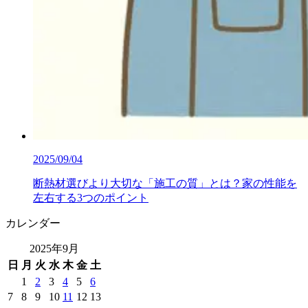
2025/09/04
断熱材選びより大切な「施工の質」とは？家の性能を
左右する3つのポイント
カレンダー
2025年9月
日
月
火
水
木
金
土
1
2
3
4
5
6
7
8
9
10
11
12
13