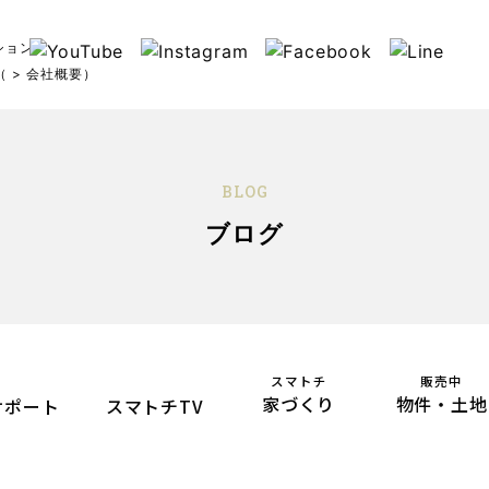
ション
6（
> 会社概要
）
BLOG
ブログ
スマトチ
販売中
家づくり
物件・土地
サポート
スマトチTV